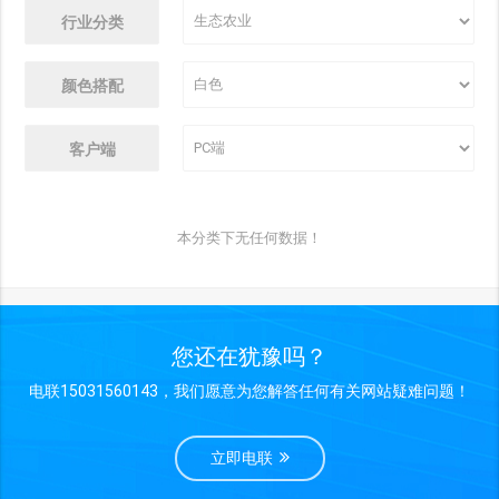
行业分类
颜色搭配
客户端
本分类下无任何数据！
您还在犹豫吗？
电联15031560143，我们愿意为您解答任何有关网站疑难问题！
立即电联