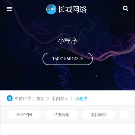
小程序
15031560143
当前位置：
首页
案例展示
小程序
企业官网
品牌营销
集团网站
微