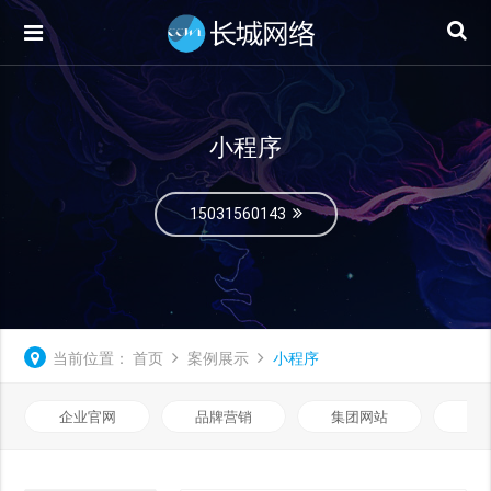
小程序
15031560143
当前位置：
首页
案例展示
小程序
企业官网
品牌营销
集团网站
微