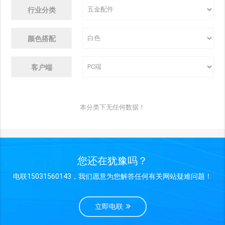
行业分类
颜色搭配
客户端
本分类下无任何数据！
您还在犹豫吗？
电联15031560143，我们愿意为您解答任何有关网站疑难问题！
立即电联