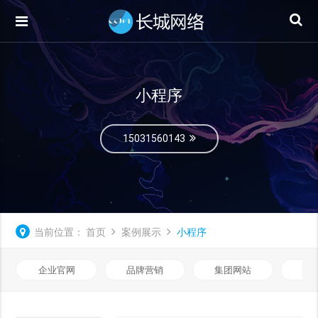
小程序
15031560143
当前位置：
首页
案例展示
小程序
企业官网
品牌营销
集团网站
微