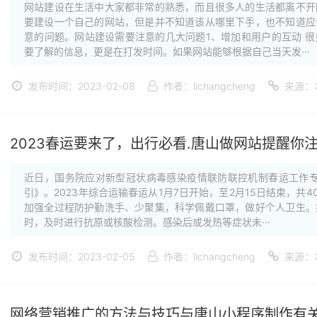
网站建设在生活中大家都非常的熟悉，而且很多人的生活都离不开
要建设一个自己的网站，但是并不知道该从哪里下手，也不知道应
意的问题。网站建设需要注意的几大问题1、增加和用户的互动 
要了解的信息，更是在打发时间。如果网站能够根据自己当天发···
发布时间：2023-02-08
作者：lichangcheng
来源：
2023春运要来了，出行必看.唐山做网站提醒你
近日，国务院应对新型冠状病毒感染疫情联防联控机制春运工作专
引》。2023年综合运输春运从1月7日开始，至2月15日结束，共
加强全过程防护勤洗手、少聚集，科学佩戴口罩，做好个人卫生。
时，及时进行抗原或核酸检测。感染后或发热等症状未···
发布时间：2023-02-05
作者：lichangcheng
来源：
网络营销推广的方法与技巧与唐山小程序制作有