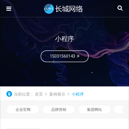
小程序
15031560143
当前位置：
首页
案例展示
小程序
企业官网
品牌营销
集团网站
微