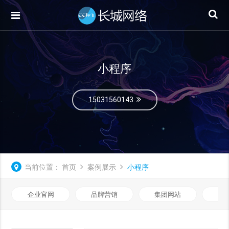
小程序
15031560143
当前位置：
首页
案例展示
小程序
企业官网
品牌营销
集团网站
微