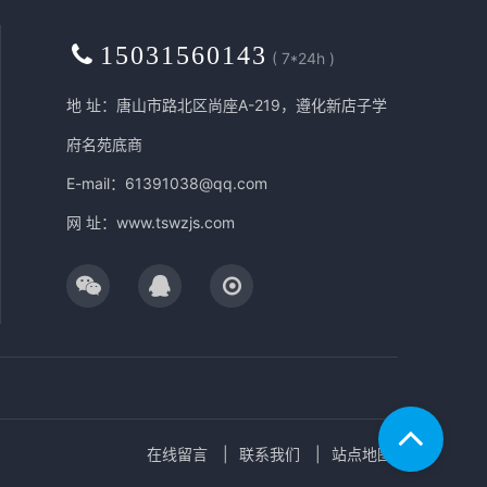
15031560143
( 7*24h )
地 址：唐山市路北区尚座A-219，遵化新店子学
府名苑底商
E-mail：61391038@qq.com
网 址：
www.tswzjs.com
在线留言
联系我们
站点地图