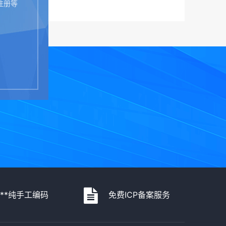
注册等
***纯手工编码
免费ICP备案服务