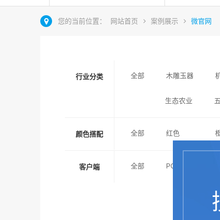
您的当前位置：
网站首页
案例展示
微官网
全部
木雕玉器
行业分类
生态农业
全部
红色
颜色搭配
全部
PC端
客户端