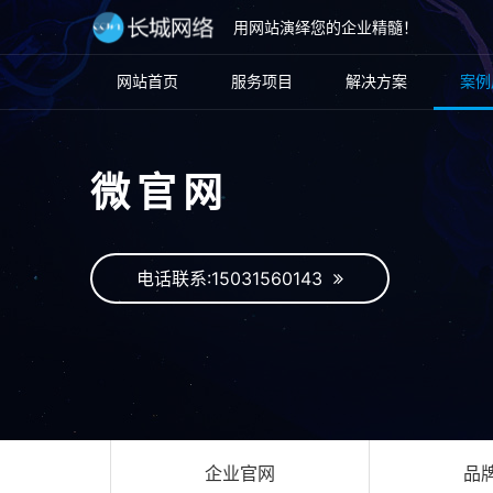
用网站演绎您的企业精髓！
网站首页
服务项目
解决方案
案例
微官网
电话联系:15031560143
企业官网
品