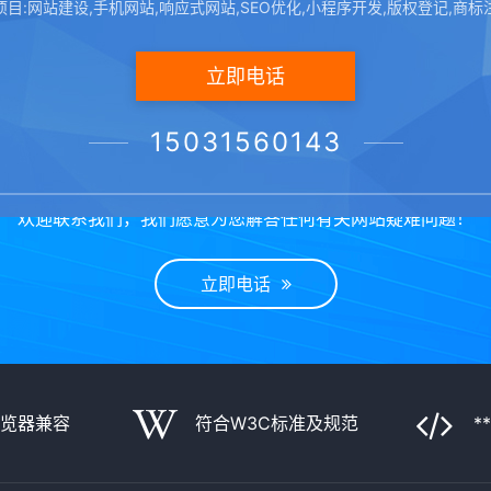
项目:网站建设,手机网站,响应式网站,SEO优化,小程序开发,版权登记,商标
立即电话
15031560143
感兴趣吗？
欢迎联系我们，我们愿意为您解答任何有关网站疑难问题！
立即电话
浏览器兼容
符合W3C标准及规范
*