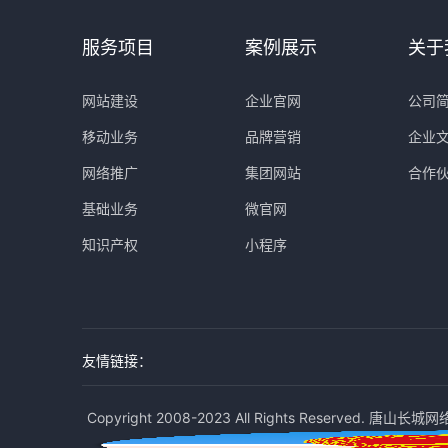
服务项目
案例展示
关于
网站建设
企业官网
公司
移动业务
品牌营销
企业
网络推广
集团网站
合作
基础业务
微官网
知识产权
小程序
友情链接：
Copyright 2008-2023 All Rights Reserved. 唐山长城网