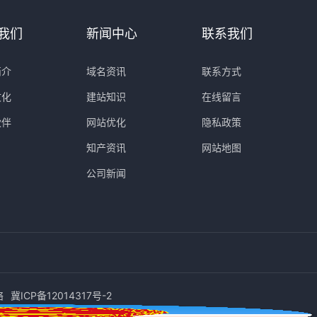
我们
新闻中心
联系我们
简介
域名资讯
联系方式
文化
建站知识
在线留言
伙伴
网站优化
隐私政策
知产资讯
网站地图
公司新闻
络
冀ICP备12014317号-2