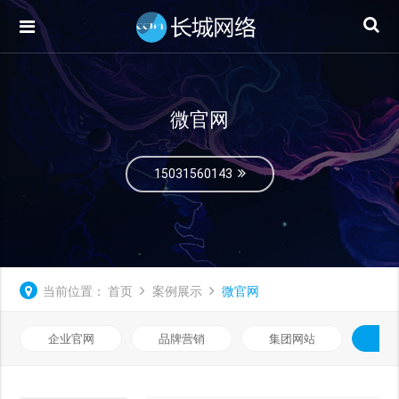
微官网
15031560143
当前位置：
首页
案例展示
微官网
企业官网
品牌营销
集团网站
微