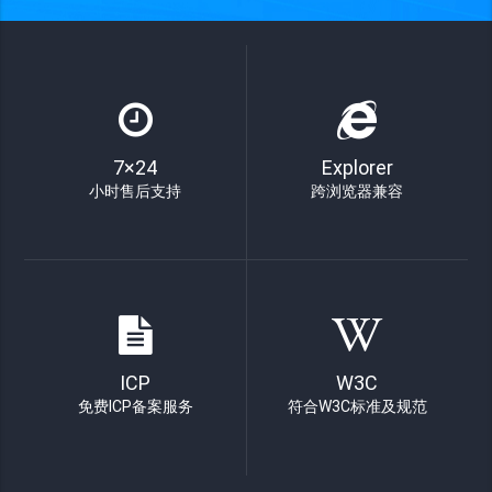
7×24
Explorer
小时售后支持
跨浏览器兼容
ICP
W3C
免费ICP备案服务
符合W3C标准及规范