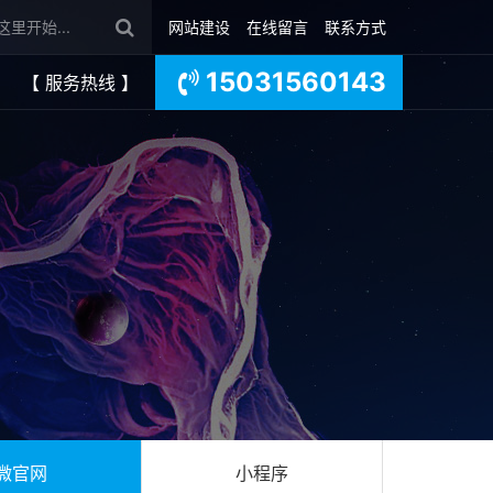
网站建设
在线留言
联系方式
15031560143
【 服务热线 】
微官网
小程序