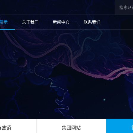
展示
关于我们
新闻中心
联系我们
牌营销
集团网站