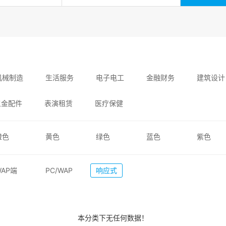
机械制造
生活服务
电子电工
金融财务
建筑设计
五金配件
表演租赁
医疗保健
橙色
黄色
绿色
蓝色
紫色
WAP端
PC/WAP
响应式
本分类下无任何数据！