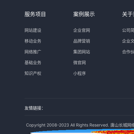
服务项目
案例展示
关于
网站建设
企业官网
公司
移动业务
品牌营销
企业
网络推广
集团网站
合作
基础业务
微官网
知识产权
小程序
友情链接：
Copyright 2008-2023 All Rights Reserved. 唐山长城网