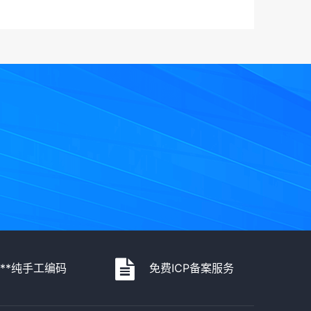
***纯手工编码
免费ICP备案服务