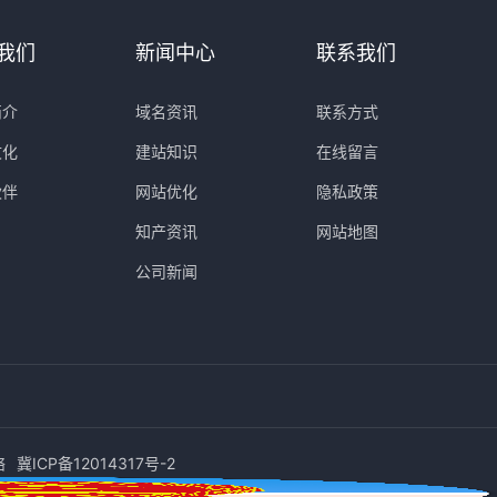
我们
新闻中心
联系我们
简介
域名资讯
联系方式
文化
建站知识
在线留言
伙伴
网站优化
隐私政策
知产资讯
网站地图
公司新闻
络
冀ICP备12014317号-2