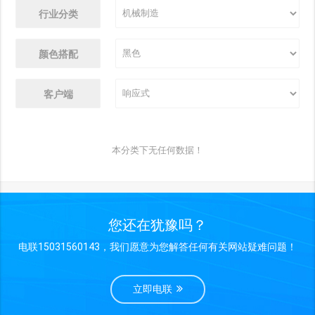
行业分类
颜色搭配
客户端
本分类下无任何数据！
您还在犹豫吗？
电联15031560143，我们愿意为您解答任何有关网站疑难问题！
立即电联