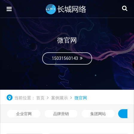
微官网
15031560143
当前位置：
首页
案例展示
微官网
企业官网
品牌营销
集团网站
微