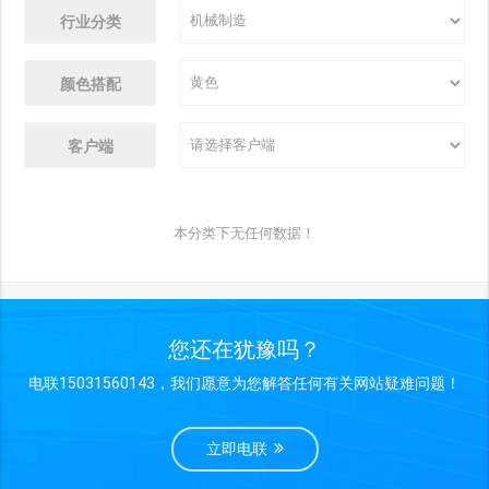
行业分类
颜色搭配
客户端
本分类下无任何数据！
您还在犹豫吗？
电联15031560143，我们愿意为您解答任何有关网站疑难问题！
立即电联