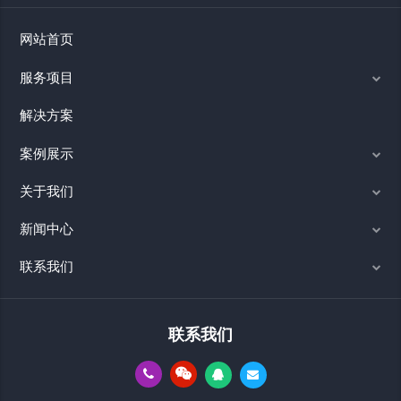
网站首页
服务项目
解决方案
案例展示
关于我们
新闻中心
联系我们
联系我们