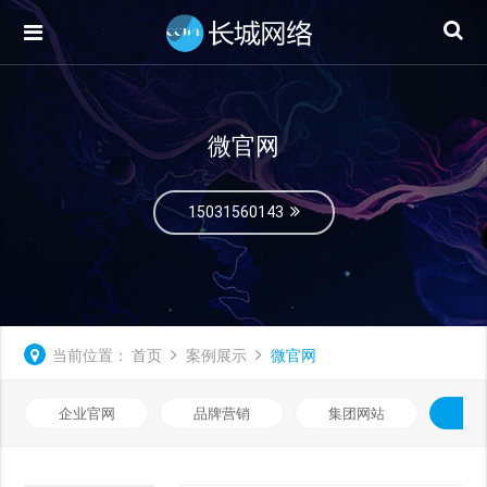
微官网
15031560143
当前位置：
首页
案例展示
微官网
企业官网
品牌营销
集团网站
微