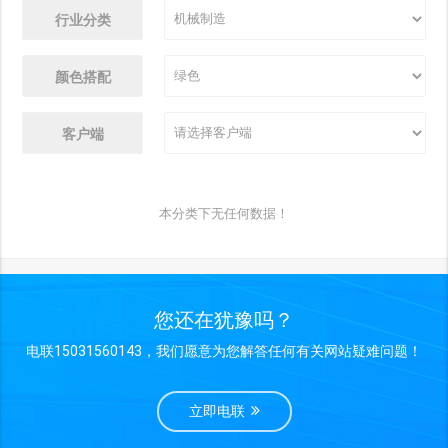
行业分类
颜色搭配
客户端
本分类下无任何数据！
您还在犹豫吗？
电联15031560143，我们愿意为您解答任何有关网站疑难问题！
立即电联