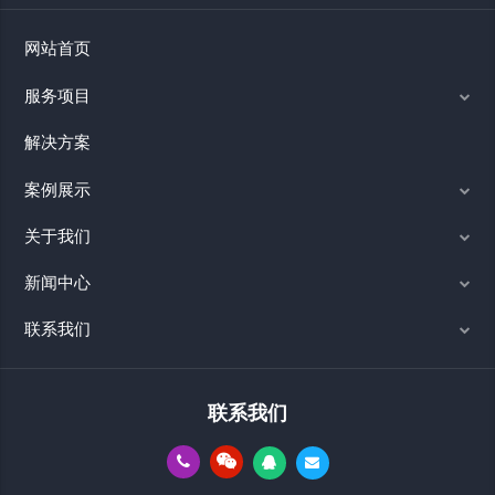
网站首页
服务项目
解决方案
案例展示
关于我们
新闻中心
联系我们
联系我们