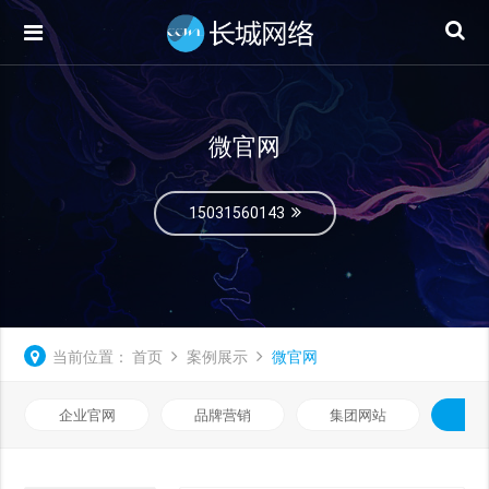
微官网
15031560143
当前位置：
首页
案例展示
微官网
企业官网
品牌营销
集团网站
微