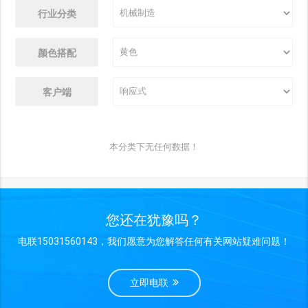
行业分类
颜色搭配
客户端
本分类下无任何数据！
您还在犹豫吗？
电联15031560143，我们愿意为您解答任何有关网站疑难问题！
立即电联