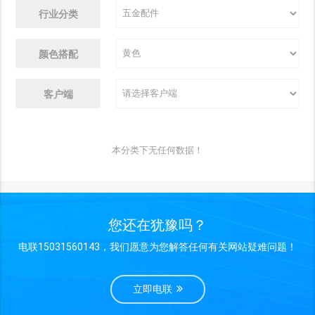
行业分类
颜色搭配
客户端
本分类下无任何数据！
您还在犹豫吗？
电联15031560143，我们愿意为您解答任何有关网站疑难问题！
立即电联