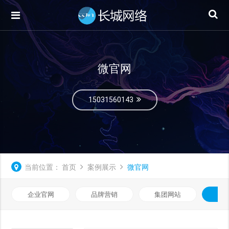
微官网
15031560143
当前位置：
首页
案例展示
微官网
企业官网
品牌营销
集团网站
微