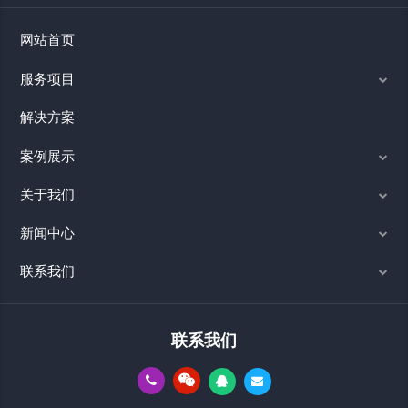
网站首页
服务项目
解决方案
案例展示
关于我们
新闻中心
联系我们
联系我们