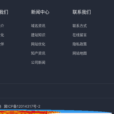
我们
新闻中心
联系我们
简介
域名资讯
联系方式
文化
建站知识
在线留言
伙伴
网站优化
隐私政策
知产资讯
网站地图
公司新闻
络
冀ICP备12014317号-2