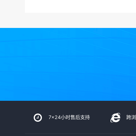
7x24小时售后支持
跨