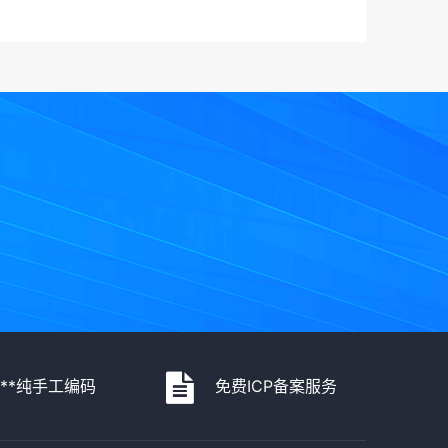
***纯手工编码
免费ICP备案服务