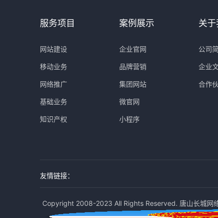
服务项目
案例展示
关于
网站建设
企业官网
公司
移动业务
品牌营销
企业
网络推广
集团网站
合作
基础业务
微官网
知识产权
小程序
友情链接：
Copyright 2008-2023 All Rights Reserved. 唐山长城网