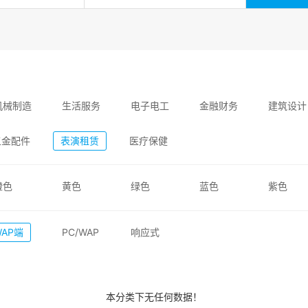
机械制造
生活服务
电子电工
金融财务
建筑设计
五金配件
表演租赁
医疗保健
橙色
黄色
绿色
蓝色
紫色
WAP端
PC/WAP
响应式
本分类下无任何数据！