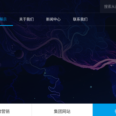
展示
关于我们
新闻中心
联系我们
牌营销
集团网站