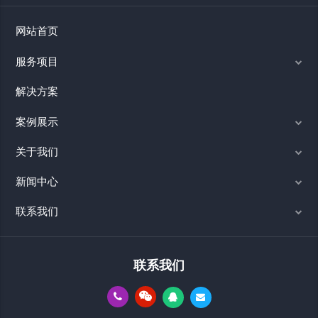
网站首页
服务项目
解决方案
案例展示
关于我们
新闻中心
联系我们
联系我们