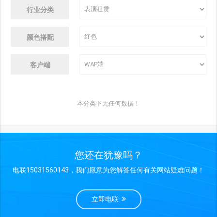
行业分类
颜色搭配
客户端
本分类下无任何数据！
您还在犹豫吗？
电联15031560143，我们愿意为您解答任何有关网站疑难问题！
立即电联