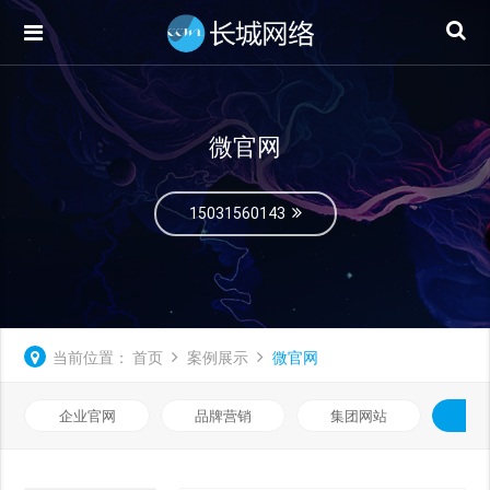
微官网
15031560143
当前位置：
首页
案例展示
微官网
企业官网
品牌营销
集团网站
微