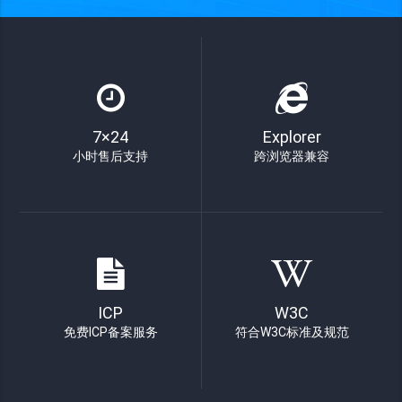
7×24
Explorer
小时售后支持
跨浏览器兼容
ICP
W3C
免费ICP备案服务
符合W3C标准及规范