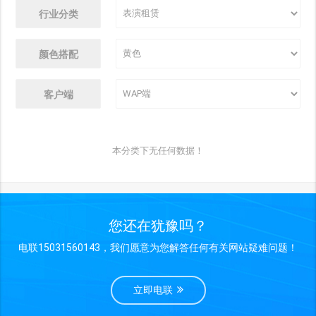
行业分类
颜色搭配
客户端
本分类下无任何数据！
您还在犹豫吗？
电联15031560143，我们愿意为您解答任何有关网站疑难问题！
立即电联