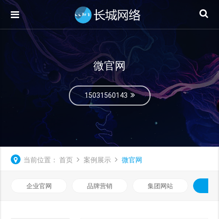
微官网
15031560143
当前位置：
首页
案例展示
微官网
企业官网
品牌营销
集团网站
微