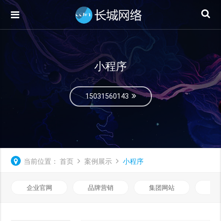
小程序
15031560143
当前位置：
首页
案例展示
小程序
企业官网
品牌营销
集团网站
微