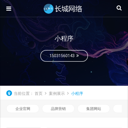
小程序
15031560143
当前位置：
首页
案例展示
小程序
企业官网
品牌营销
集团网站
微