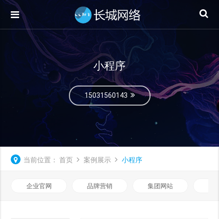
小程序
15031560143
当前位置：
首页
案例展示
小程序
企业官网
品牌营销
集团网站
微