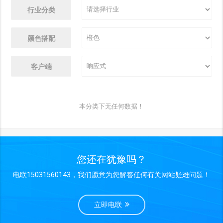
行业分类
颜色搭配
客户端
本分类下无任何数据！
您还在犹豫吗？
电联15031560143，我们愿意为您解答任何有关网站疑难问题！
立即电联