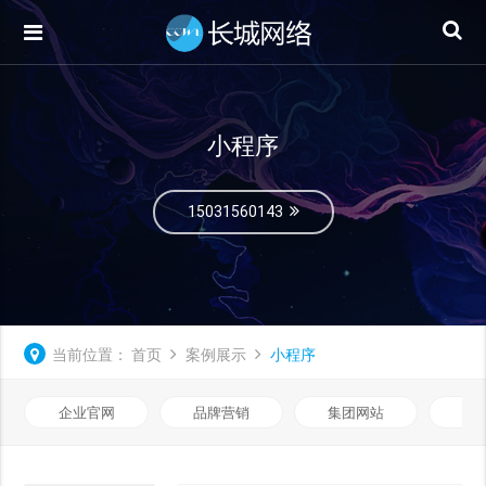
小程序
15031560143
当前位置：
首页
案例展示
小程序
企业官网
品牌营销
集团网站
微