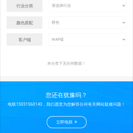
行业分类
颜色搭配
客户端
本分类下无任何数据！
您还在犹豫吗？
电联15031560143，我们愿意为您解答任何有关网站疑难问题！
立即电联