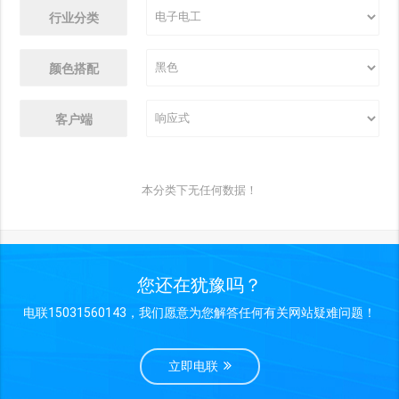
行业分类
颜色搭配
客户端
本分类下无任何数据！
您还在犹豫吗？
电联15031560143，我们愿意为您解答任何有关网站疑难问题！
立即电联