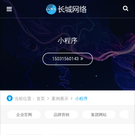
小程序
15031560143
当前位置：
首页
案例展示
小程序
企业官网
品牌营销
集团网站
微