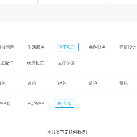
机械制造
生活服务
电子电工
金融财务
建筑设计
五金配件
表演租赁
医疗保健
橙色
黄色
绿色
蓝色
紫色
WAP端
PC/WAP
响应式
本分类下无任何数据！