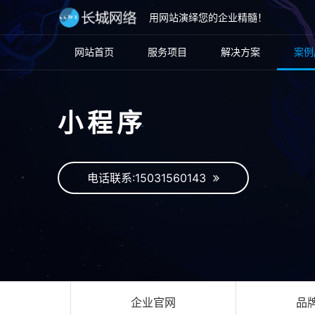
用网站演绎您的企业精髓！
网站首页
服务项目
解决方案
案例
小程序
电话联系:15031560143
企业官网
品