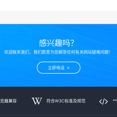
感兴趣吗？
欢迎联系我们，我们愿意为您解答任何有关网站疑难问题！
立即电话
浏览器兼容
符合W3C标准及规范
*