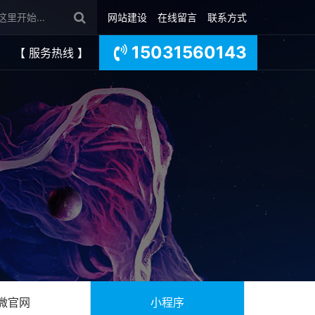
网站建设
在线留言
联系方式
15031560143
【 服务热线 】
微官网
小程序