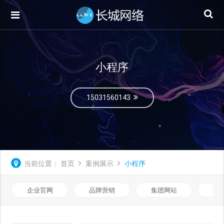
小程序
15031560143
当前位置：
首页
案例展示
小程序
企业官网
品牌营销
集团网站
微