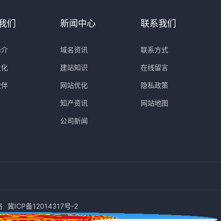
我们
新闻中心
联系我们
简介
域名资讯
联系方式
文化
建站知识
在线留言
伙伴
网站优化
隐私政策
知产资讯
网站地图
公司新闻
络
冀ICP备12014317号-2