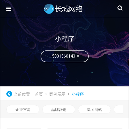
小程序
15031560143
当前位置：
首页
案例展示
小程序
企业官网
品牌营销
集团网站
微