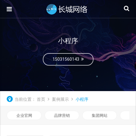
小程序
15031560143
当前位置：
首页
案例展示
小程序
企业官网
品牌营销
集团网站
微