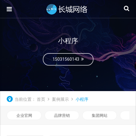
小程序
15031560143
当前位置：
首页
案例展示
小程序
企业官网
品牌营销
集团网站
微