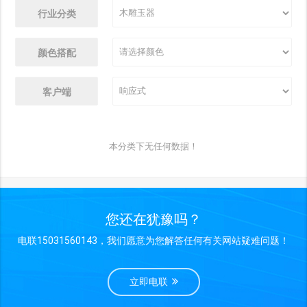
行业分类
颜色搭配
客户端
本分类下无任何数据！
您还在犹豫吗？
电联15031560143，我们愿意为您解答任何有关网站疑难问题！
立即电联