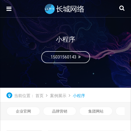
小程序
15031560143
当前位置：
首页
案例展示
小程序
企业官网
品牌营销
集团网站
微