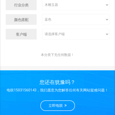
行业分类
颜色搭配
客户端
本分类下无任何数据！
您还在犹豫吗？
电联15031560143，我们愿意为您解答任何有关网站疑难问题！
立即电联