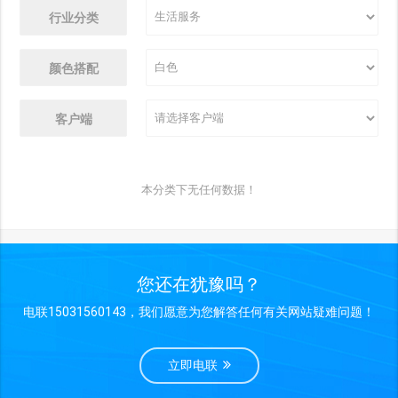
行业分类
颜色搭配
客户端
本分类下无任何数据！
您还在犹豫吗？
电联15031560143，我们愿意为您解答任何有关网站疑难问题！
立即电联