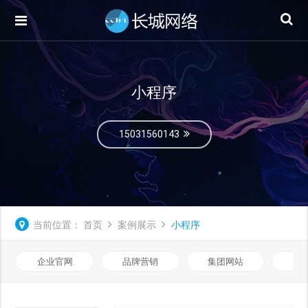
小程序
15031560143
当前位置：
首页
案例展示
小程序
企业官网
品牌营销
集团网站
微