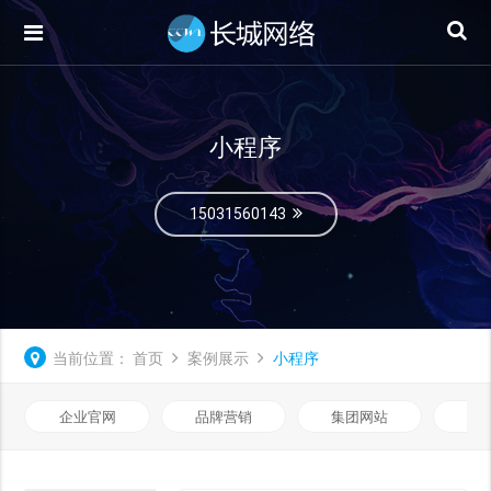
小程序
15031560143
当前位置：
首页
案例展示
小程序
企业官网
品牌营销
集团网站
微