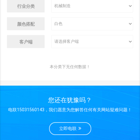
行业分类
颜色搭配
客户端
本分类下无任何数据！
您还在犹豫吗？
电联15031560143，我们愿意为您解答任何有关网站疑难问题！
立即电联