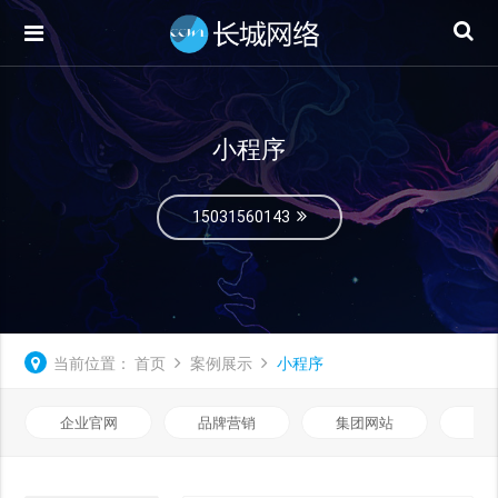
小程序
15031560143
当前位置：
首页
案例展示
小程序
企业官网
品牌营销
集团网站
微