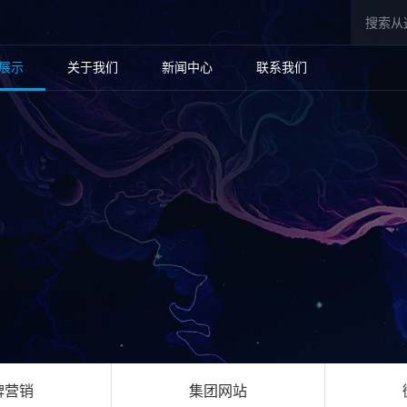
展示
关于我们
新闻中心
联系我们
牌营销
集团网站