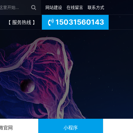
网站建设
在线留言
联系方式
15031560143
【 服务热线 】
微官网
小程序