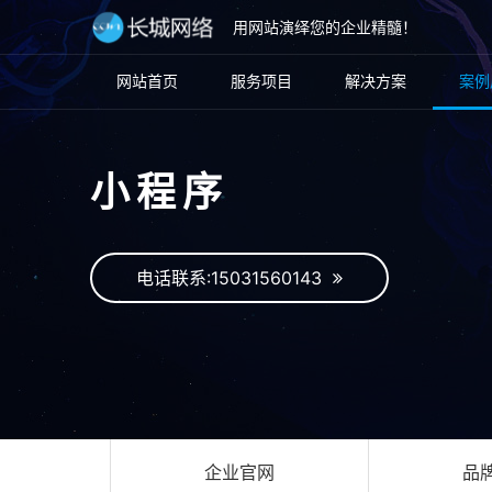
用网站演绎您的企业精髓！
网站首页
服务项目
解决方案
案例
小程序
电话联系:15031560143
企业官网
品