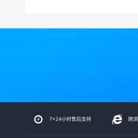
7x24小时售后支持
跨