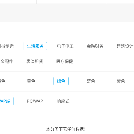
机械制造
生活服务
电子电工
金融财务
建筑设计
五金配件
表演租赁
医疗保健
橙色
黄色
绿色
蓝色
紫色
WAP端
PC/WAP
响应式
本分类下无任何数据！