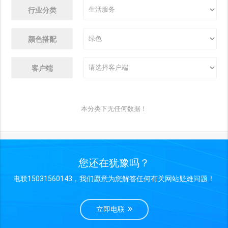
行业分类
颜色搭配
客户端
本分类下无任何数据！
您还在犹豫吗？
电联15031560143，我们愿意为您解答任何有关网站疑难问题！
立即电联