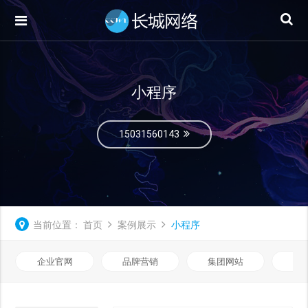
小程序
15031560143
当前位置：
首页
案例展示
小程序
企业官网
品牌营销
集团网站
微