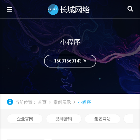
小程序
15031560143
当前位置：
首页
案例展示
小程序
企业官网
品牌营销
集团网站
微