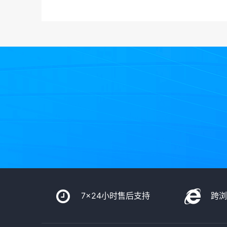
7x24小时售后支持
跨