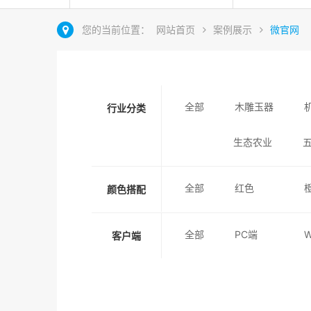
您的当前位置：
网站首页
案例展示
微官网
全部
木雕玉器
行业分类
生态农业
全部
红色
颜色搭配
全部
PC端
客户端