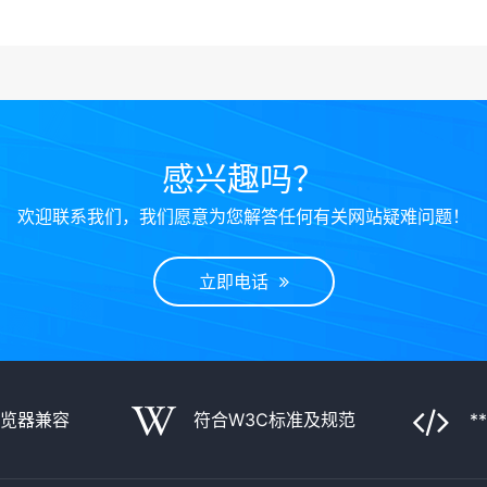
感兴趣吗？
欢迎联系我们，我们愿意为您解答任何有关网站疑难问题！
立即电话
浏览器兼容
符合W3C标准及规范
*