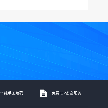
***纯手工编码
免费ICP备案服务