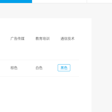
广告传媒
教育培训
通信技术
棕色
白色
黑色