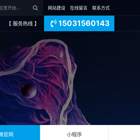
网站建设
在线留言
联系方式
15031560143
【 服务热线 】
微官网
小程序