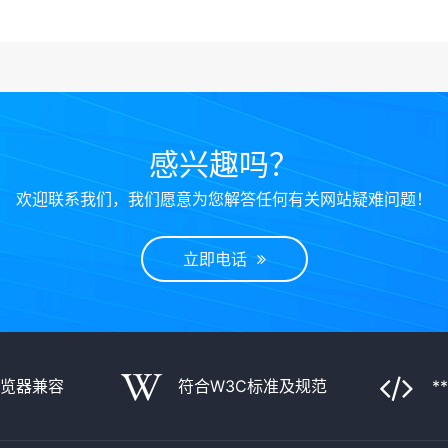
感兴趣吗？
欢迎联系我们，我们愿意为您解答任何有关网站疑难问题！
立即电话
浏览器兼容
符合W3C标准及规范
*