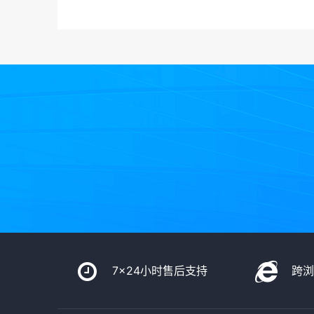
7x24小时售后支持
跨