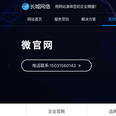
用网站演绎您的企业精髓！
网站首页
服务项目
解决方案
案例
微官网
电话联系:15031560143
企业官网
品