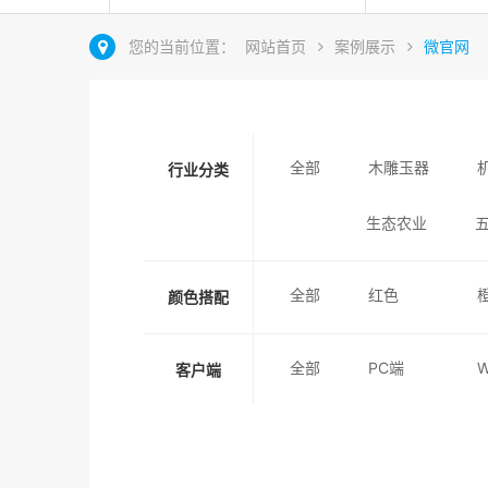
您的当前位置：
网站首页
案例展示
微官网
全部
木雕玉器
行业分类
生态农业
全部
红色
颜色搭配
全部
PC端
客户端