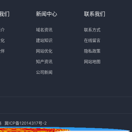
我们
新闻中心
联系我们
简介
域名资讯
联系方式
文化
建站知识
在线留言
伙伴
网站优化
隐私政策
知产资讯
网站地图
公司新闻
络
冀ICP备12014317号-2