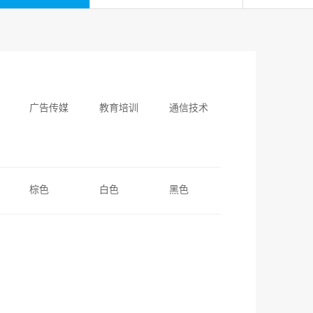
广告传媒
教育培训
通信技术
棕色
白色
黑色