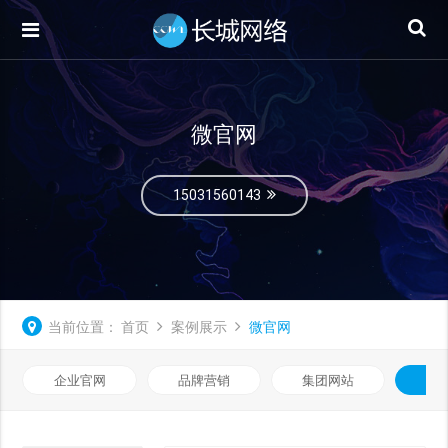
微官网
15031560143
当前位置：
首页
案例展示
微官网
企业官网
品牌营销
集团网站
微