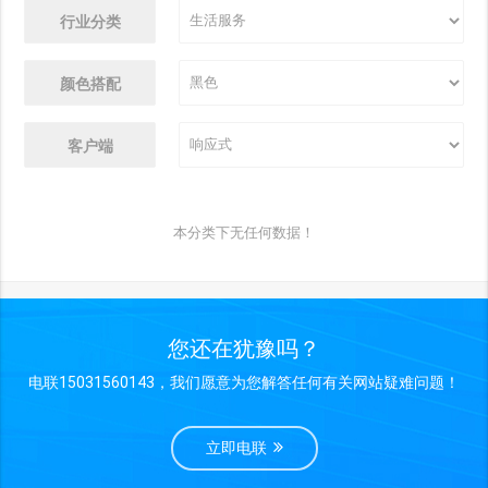
行业分类
颜色搭配
客户端
本分类下无任何数据！
您还在犹豫吗？
电联15031560143，我们愿意为您解答任何有关网站疑难问题！
立即电联