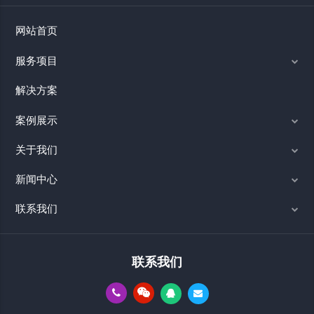
网站首页
服务项目
解决方案
案例展示
关于我们
新闻中心
联系我们
联系我们