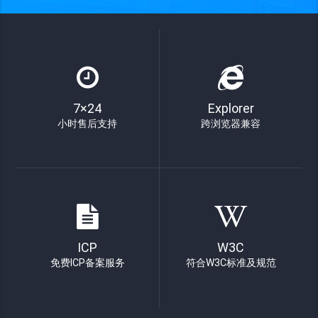
7×24
Explorer
小时售后支持
跨浏览器兼容
ICP
W3C
免费ICP备案服务
符合W3C标准及规范