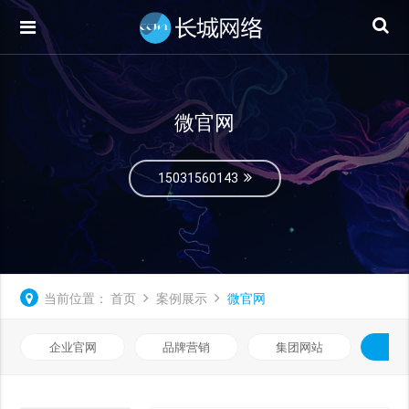
微官网
15031560143
当前位置：
首页
案例展示
微官网
企业官网
品牌营销
集团网站
微