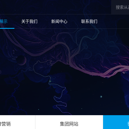
展示
关于我们
新闻中心
联系我们
牌营销
集团网站