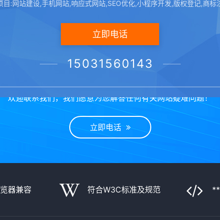
项目:网站建设,手机网站,响应式网站,SEO优化,小程序开发,版权登记,商标
立即电话
15031560143
感兴趣吗？
欢迎联系我们，我们愿意为您解答任何有关网站疑难问题！
立即电话
浏览器兼容
符合W3C标准及规范
*