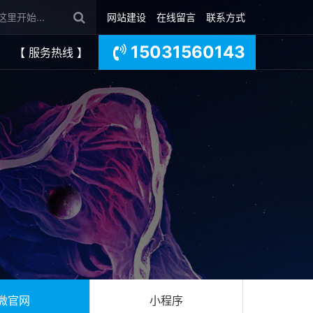
网站建设
在线留言
联系方式
15031560143
【 服务热线 】
微官网
小程序