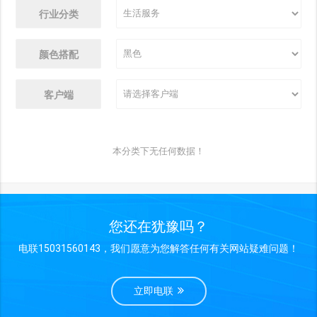
行业分类
颜色搭配
客户端
本分类下无任何数据！
您还在犹豫吗？
电联15031560143，我们愿意为您解答任何有关网站疑难问题！
立即电联