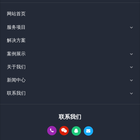
网站首页
服务项目
解决方案
案例展示
关于我们
新闻中心
联系我们
联系我们