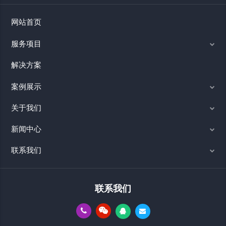
网站首页
服务项目
解决方案
案例展示
关于我们
新闻中心
联系我们
联系我们