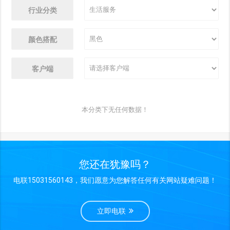
行业分类
颜色搭配
客户端
本分类下无任何数据！
您还在犹豫吗？
电联15031560143，我们愿意为您解答任何有关网站疑难问题！
立即电联