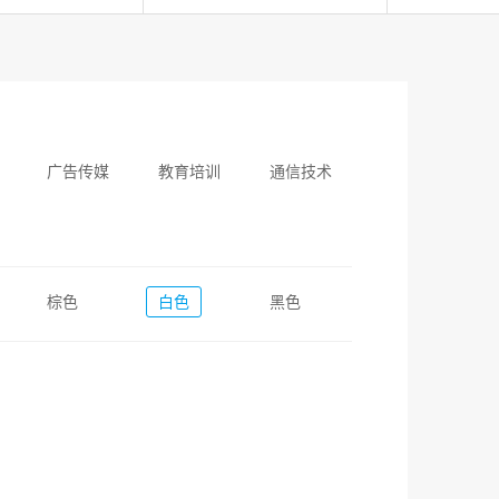
广告传媒
教育培训
通信技术
棕色
白色
黑色