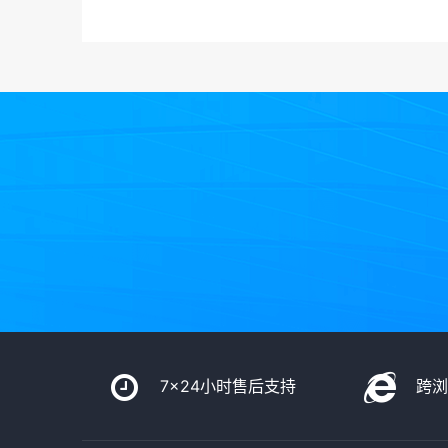
7x24小时售后支持
跨