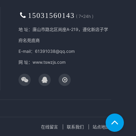
15031560143
( 7*24h )
地 址：唐山市路北区尚座A-219，遵化新店子学
府名苑底商
E-mail：61391038@qq.com
网 址：
www.tswzjs.com
在线留言
联系我们
站点地图