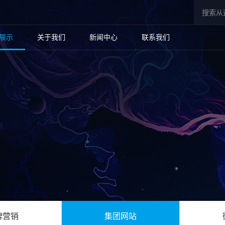
展示
关于我们
新闻中心
联系我们
牌营销
集团网站