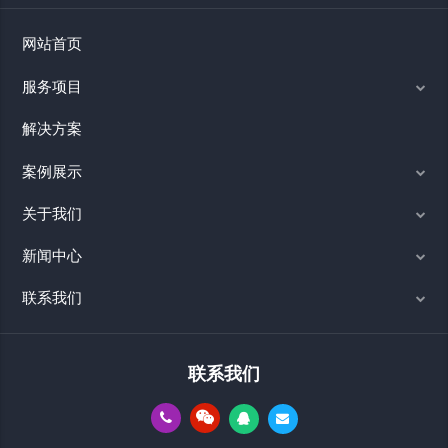
网站首页
服务项目
解决方案
案例展示
关于我们
新闻中心
联系我们
联系我们