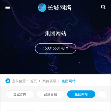
集团网站
15031560143
当前位置：
首页
案例展示
集团网站
企业官网
品牌营销
集团网站
微