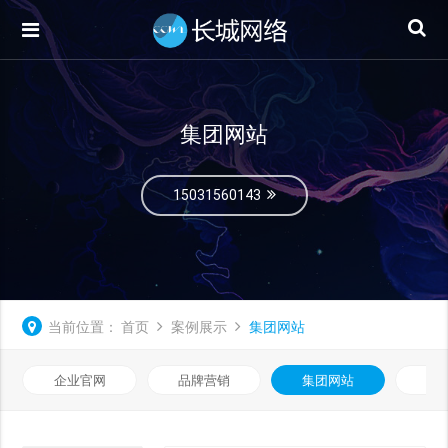
集团网站
15031560143
当前位置：
首页
案例展示
集团网站
企业官网
品牌营销
集团网站
微