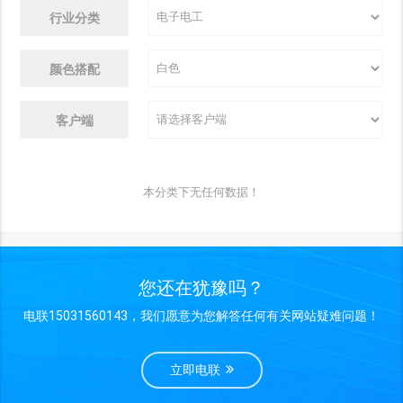
行业分类
颜色搭配
客户端
本分类下无任何数据！
您还在犹豫吗？
电联15031560143，我们愿意为您解答任何有关网站疑难问题！
立即电联