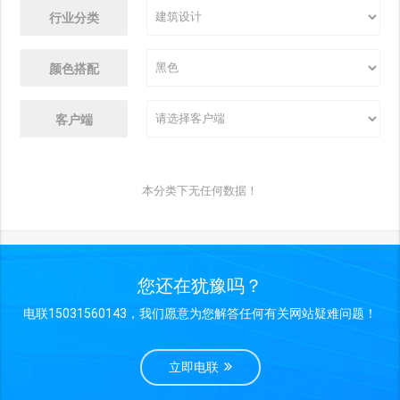
行业分类
颜色搭配
客户端
本分类下无任何数据！
您还在犹豫吗？
电联15031560143，我们愿意为您解答任何有关网站疑难问题！
立即电联