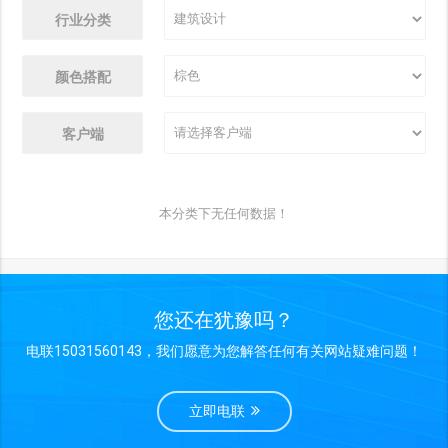
行业分类
颜色搭配
客户端
本分类下无任何数据！
您还在犹豫吗？
电联15031560143，我们愿意为您解答任何有关网站疑难问题！
立即电联