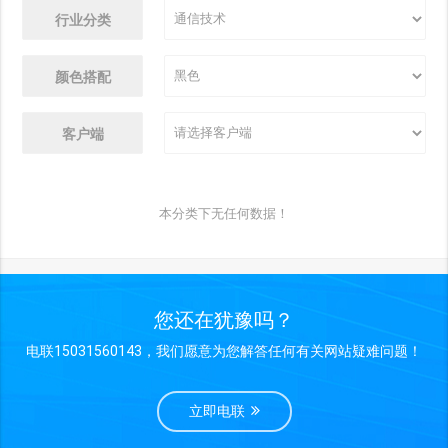
行业分类
颜色搭配
客户端
本分类下无任何数据！
您还在犹豫吗？
电联15031560143，我们愿意为您解答任何有关网站疑难问题！
立即电联